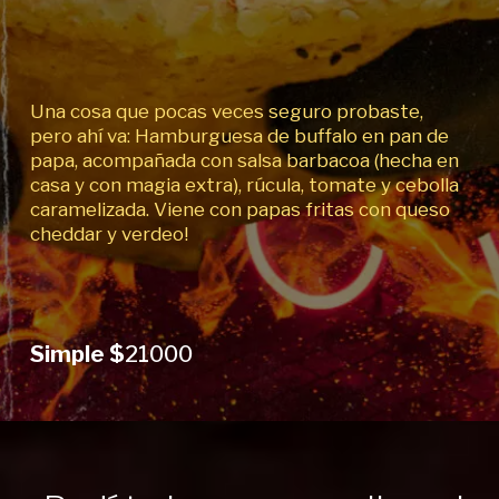
Una cosa que pocas veces seguro probaste,
pero ahí va: Hamburguesa de buffalo en pan de
papa, acompañada con salsa barbacoa (hecha en
casa y con magia extra), rúcula, tomate y cebolla
caramelizada. Viene con papas fritas con queso
cheddar y verdeo!
Simple $
21000