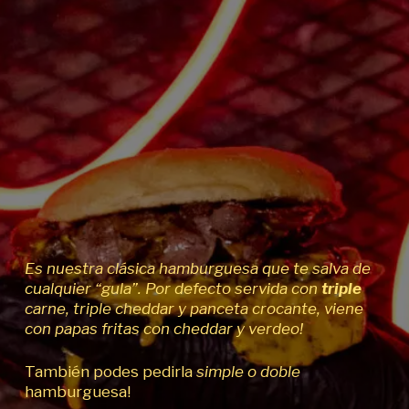
Es nuestra clásica hamburguesa que te salva de
cualquier “gula”. Por defecto servida con
triple
carne, triple cheddar y panceta crocante, viene
con papas fritas con cheddar y verdeo!
También podes pedirla
simple o doble
hamburguesa!