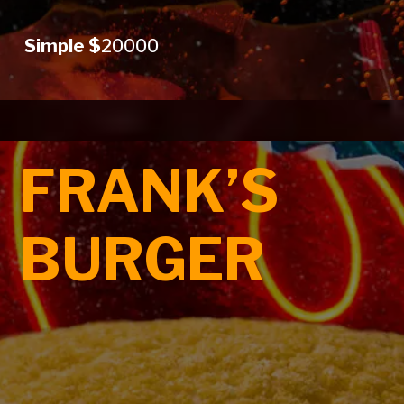
Simple $
20000
FRANK’S
BURGER