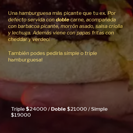
Una
hamburguesa
más picante que tu ex
. Por
defecto servida con
doble
carne, acompañada
con barbacoa picante, morrón asado, salsa criolla
y lechuga. Además viene con papas fritas con
cheddar y verdeo!
También podes pedirla
simple o triple
hamburguesa!
Triple
$
24000 /
Doble
$21000 / Simple
$19000