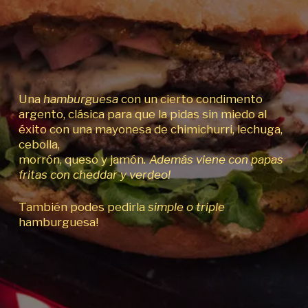
Una
hamburguesa
con un cierto condimento
argento, clásica para que la pidas sin miedo al
éxito con una mayonesa de chimichurri, lechuga,
cebolla,
morrón, queso y jamón
. Además viene con papas
fritas con cheddar y verdeo!
También podes pedirla
simple o triple
hamburguesa!