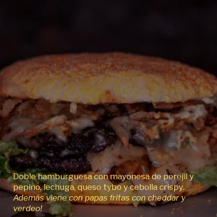
Doble hamburguesa con mayonesa de perejil y
pepino, lechuga, queso tybo y cebolla crispy
.
Además viene con papas fritas con cheddar y
verdeo!