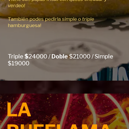
verdeo!
También podes pedirla
simple o triple
hamburguesa!
Triple
$
24000 /
Doble
$21000 / Simple
$19000
LA