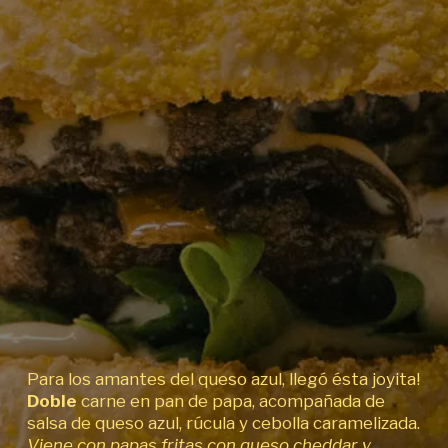
Para los amantes del queso azul, llegó ésta joyita!
Doble
carne en pan de papa, acompañada de
salsa de queso azul, rúcula y cebolla caramelizada.
Viene con papas fritas con queso cheddar y