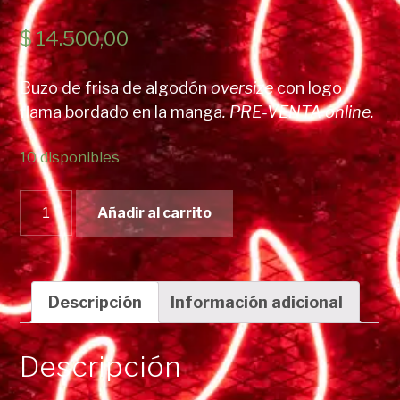
$
14.500,00
Buzo de frisa de algodón
oversize
con logo
flama bordado en la manga
. PRE-VENTA online.
10 disponibles
Buzo
Añadir al carrito
oversize
basic
logo
cantidad
Descripción
Información adicional
Descripción