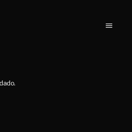
Alternar
menú
dado.