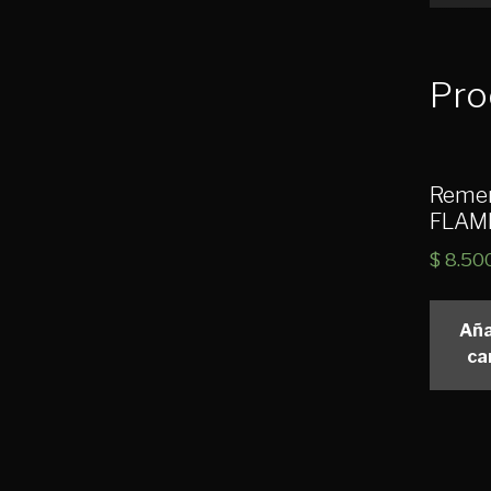
Pro
Reme
FLAM
$
8.50
Aña
ca