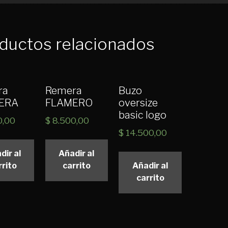
ductos relacionados
ra
Remera
Buzo
ERA
FLAMERO
oversize
basic logo
0,00
$
8.500,00
$
14.500,00
dir al
Añadir al
rrito
carrito
Añadir al
carrito