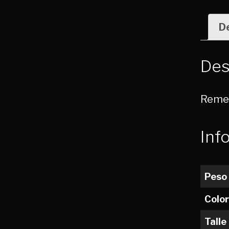
D
Des
Remer
Inf
Peso
Color
Talle