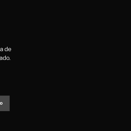
a de
ado.
to